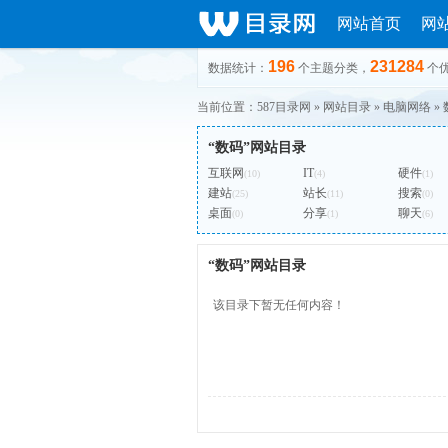
网站首页
网
196
231284
数据统计：
个主题分类，
个
当前位置：
587目录网
»
网站目录
»
电脑网络
»
“数码”网站目录
互联网
IT
硬件
(10)
(4)
(1)
建站
站长
搜索
(25)
(11)
(0)
桌面
分享
聊天
(0)
(1)
(6)
“数码”网站目录
该目录下暂无任何内容！