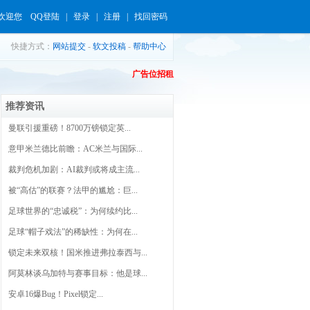
欢迎您
QQ登陆
|
登录
|
注册
|
找回密码
快捷方式：
网站提交
-
软文投稿
-
帮助中心
广告位招租
推荐资讯
曼联引援重磅！8700万镑锁定英...
意甲米兰德比前瞻：AC米兰与国际...
裁判危机加剧：AI裁判或将成主流...
被“高估”的联赛？法甲的尴尬：巨...
足球世界的“忠诚税”：为何续约比...
足球“帽子戏法”的稀缺性：为何在...
锁定未来双核！国米推进弗拉泰西与...
阿莫林谈乌加特与赛事目标：他是球...
安卓16爆Bug！Pixel锁定...