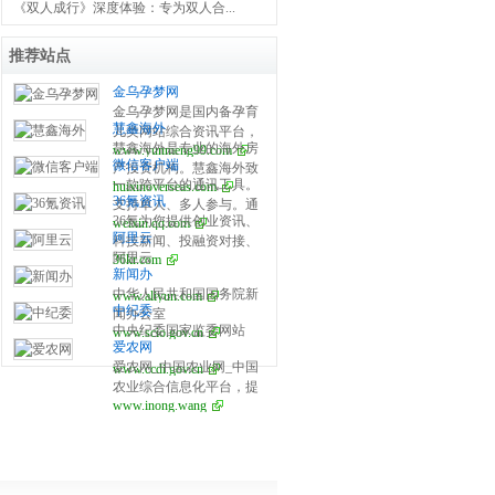
《双人成行》深度体验：专为双人合...
推荐站点
金乌孕梦网
金乌孕梦网是国内备孕育
慧鑫海外
儿类网站综合资讯平台，
慧鑫海外是专业的海外房
www.yunmeng99.com
开设试管婴儿、备孕百
微信客户端
产投资机构。慧鑫海外致
科、怀孕之道、产后修
一款跨平台的通讯工具。
huixinoverseas.com
力于为全球华人提供海外
复、育儿宝典、生活指南
36氪资讯
支持单人、多人参与。通
置业全球重点国家在售楼
等栏目，分享全面泰国、
36氪为您提供创业资讯、
weixin.qq.com
过手机网络发送语音、图
盘信息，助您做出最英明
美国、俄罗斯、乌克兰等
阿里云
科技新闻、投融资对接、
片、视频和文字。
的海外投资决策，是您海
国家的第三代试管婴儿医
阿里云
36kr.com
股权投资、极速融资等创
外房产投资和买房移民首
院、攻略、流程、费用及
新闻办
业服务，致力成为创业者
选的海外房产机构。专业
成功率等详细解说，提供
中华人民共和国国务院新
www.aliyun.com
可以依赖的创业服务平
国际持牌律师法律把关，
全全方位试管婴儿资讯平
中纪委
闻办公室
台，为创业者提供最好的
国内国外同价销售！
台。
中央纪委国家监委网站
www.scio.gov.cn
产品和服务。
爱农网
爱农网_中国农业网_中国
www.ccdi.gov.cn
农业综合信息化平台，提
www.inong.wang
供免费农产品交易信息,农
产品供求信息,农产品交易,
价格,包括粮油,畜牧,特种
养殖,水产品,水果蔬菜,园
林花卉,农业技术,种子,农