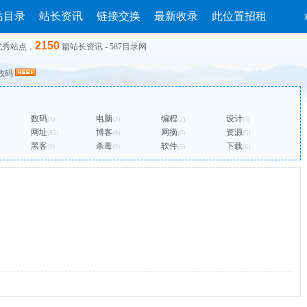
站目录
站长资讯
链接交换
最新收录
此位置招租
2150
优秀站点，
篇站长资讯 - 587目录网
数码
数码
电脑
编程
设计
(1)
(2)
(2)
(5)
网址
博客
网摘
资源
(85)
(6)
(0)
(5)
黑客
杀毒
软件
下载
(0)
(0)
(5)
(6)