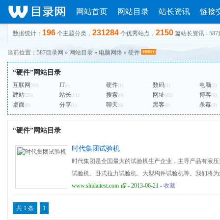
网站首页
网站目录
站长资讯
链接
196
231284
2150
数据统计：
个主题分类，
个优秀站点，
篇站长资讯 - 58
当前位置：
587目录网
»
网站目录
»
电脑网络
»
硬件
“硬件”网站目录
互联网
IT
硬件
数码
电脑
(10)
(4)
(1)
(1)
(2)
建站
站长
搜索
网址
博客
(25)
(11)
(0)
(85)
(6)
桌面
分享
聊天
黑客
杀毒
(0)
(1)
(6)
(0)
(0)
“硬件”网站目录
时代集团试验机
时代集团是全国最大的试验机生产企业，主导产品有液压
试验机、卧式拉力试验机、大型构件试验机等。我们将为
4008601787！
www.shidaitest.com
- 2013-06-21 -
收藏
共 1 条
1