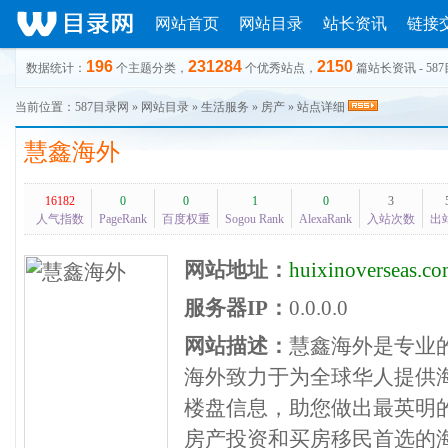
网站首页
网站目录
站长资讯
链接
196
231284
2150
数据统计：
个主题分类，
个优秀站点，
篇站长资讯 - 58
当前位置：
587目录网
»
网站目录
»
生活服务
»
房产
» 站点详细
慧鑫海外
16182
0
0
1
0
3
人气指数
PageRank
百度权重
Sogou Rank
AlexaRank
入站次数
出
网站地址：
huixinoverseas.c
服务器IP：
0.0.0.0
网站描述：
慧鑫海外是专业
海外致力于为全球华人提供
楼盘信息，助您做出最英明
房产投资和买房移民首选的