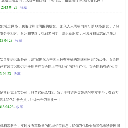
“邂逅美丽爱情，成就幸福婚姻”！相信爱，相信绝对100婚恋交友网！
 2013-04-23 -
收藏
实的社交网络，联络你和你周围的朋友。 加入人人网校内你可以:联络朋友，了解
友分享相片、音乐和电影；找到老同学，结识新朋友；用照片和日志记录生活,
13-04-23 -
收藏
实名制婚恋服务商，以“帮助亿万中国人拥有幸福的婚姻和家庭”为己任。百合网
已有超过5000万注册用户在百合网上寻找他们的终生伴侣。百合网独有的“心灵
业心理测试为基础，遵循“恋爱类型匹配”、“个性特征相容”、“价值观念相
3-04-23 -
收藏
”的设计逻辑和研究理念，通过30多个维度为用户推荐合适的交往对象，帮助用户
侣，成功地满足了千万都市白领对高效率、高质量、高诚信度婚恋服务的要求。
纳斯达克上市公司，股票代码DATE。致力于打造严肃婚恋的交友平台，数百万
现1.35亿注册会员，让缘分千万里挑一！
013-04-23 -
收藏
供相亲服务，实时发布高质量的同城相亲信息，8500万优质会员等你来珍爱网同