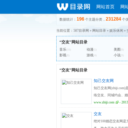
网站首页
网
196
231284
数据统计：
个主题分类，
个
当前位置：
587目录网
»
网站目录
»
娱乐休闲
»
“交友”网站目录
音乐
动漫
美图
(10)
(5)
(8)
影视
游戏
小说
(8)
(4)
(9)
“交友”网站目录
知己交友网
知己交友网(zhiji
络交友、同城约会、婚
术，让你轻松、快捷地
www.zhiji.com
- 2013
交友
绝对100婚恋交友网是