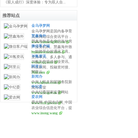
《双人成行》深度体验：专为双人合...
推荐站点
金乌孕梦网
金乌孕梦网是国内备孕育
慧鑫海外
儿类网站综合资讯平台，
慧鑫海外是专业的海外房
www.yunmeng99.com
开设试管婴儿、备孕百
微信客户端
产投资机构。慧鑫海外致
科、怀孕之道、产后修
一款跨平台的通讯工具。
huixinoverseas.com
力于为全球华人提供海外
复、育儿宝典、生活指南
36氪资讯
支持单人、多人参与。通
置业全球重点国家在售楼
等栏目，分享全面泰国、
36氪为您提供创业资讯、
weixin.qq.com
过手机网络发送语音、图
盘信息，助您做出最英明
美国、俄罗斯、乌克兰等
阿里云
科技新闻、投融资对接、
片、视频和文字。
的海外投资决策，是您海
国家的第三代试管婴儿医
阿里云
36kr.com
股权投资、极速融资等创
外房产投资和买房移民首
院、攻略、流程、费用及
新闻办
业服务，致力成为创业者
选的海外房产机构。专业
成功率等详细解说，提供
中华人民共和国国务院新
www.aliyun.com
可以依赖的创业服务平
国际持牌律师法律把关，
全全方位试管婴儿资讯平
中纪委
闻办公室
台，为创业者提供最好的
国内国外同价销售！
台。
中央纪委国家监委网站
www.scio.gov.cn
产品和服务。
爱农网
爱农网_中国农业网_中国
www.ccdi.gov.cn
农业综合信息化平台，提
www.inong.wang
供免费农产品交易信息,农
产品供求信息,农产品交易,
价格,包括粮油,畜牧,特种
养殖,水产品,水果蔬菜,园
林花卉,农业技术,种子,农