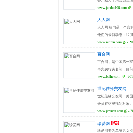
务。致力于为会员实现
www.juedui100.com
-
人人网
人人网 校内是一个真
他们的最新动态；和朋
展示自我。
www.renren.com
- 20
百合网
百合网，是中国第一家
率先实行实名制，目前
匹配测评系统”，以专
www.baihe.com
- 201
似”、“关系互动和谐
世纪佳缘交友网
找到幸福指数更高的伴
世纪佳缘交友网：美国
会员在这里找到对象。
www.jiayuan.com
- 2
珍爱网
珍爱网专为单身男女提