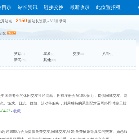
站目录
站长资讯
链接交换
最新收录
此位置招租
2150
优秀站点，
篇站长资讯 - 587目录网
交友
笑话
星象
交友
八卦
(1)
(0)
(8)
(5)
新闻
其他
(26)
(13)
.com)是中国最专业的休闲交友社区网站，拥有注册会员1000多万，提供同城交友、网
恋、游戏、日志、群组、活动等服务，利用独特的系统配对及网络即时聊天技
找到知己好友
-04-23 -
收藏
为超过1000万会员提供免费交友,同城交友,征婚,免费征婚等真实的交友、婚恋服