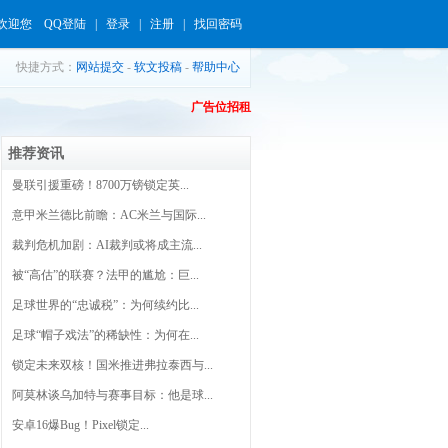
欢迎您
QQ登陆
|
登录
|
注册
|
找回密码
快捷方式：
网站提交
-
软文投稿
-
帮助中心
广告位招租
推荐资讯
曼联引援重磅！8700万镑锁定英...
意甲米兰德比前瞻：AC米兰与国际...
裁判危机加剧：AI裁判或将成主流...
被“高估”的联赛？法甲的尴尬：巨...
足球世界的“忠诚税”：为何续约比...
足球“帽子戏法”的稀缺性：为何在...
锁定未来双核！国米推进弗拉泰西与...
阿莫林谈乌加特与赛事目标：他是球...
安卓16爆Bug！Pixel锁定...