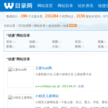
网站首页
网站目录
站长资讯
链接
196
231284
2150
数据统计：
个主题分类，
个优秀站点，
篇站长资讯 - 58
当前位置：
587目录网
»
网站目录
»
娱乐休闲
»
动漫
“动漫”网站目录
音乐
动漫
美图
笑话
星象
(10)
(5)
(8)
(1)
(0)
影视
游戏
小说
新闻
其他
(8)
(4)
(9)
(26)
(13)
“动漫”网站目录
儿童flash网
儿童歌曲大全,儿童小游戏大全,儿童故事大全
www.61flash.com
- 2013-04-23 -
收藏
小精灵儿童网站
小精灵儿童网站是一个集儿童、幼儿、婴儿、学前、婴幼