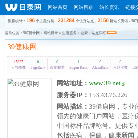
网站首页
网站目录
站长资讯
链接
196
231284
2150
数据统计：
个主题分类，
个优秀站点，
篇站长资讯 - 58
当前位置：
587目录网
»
网站目录
»
生活服务
»
健康
» 站点详细
39健康网
15827
0
0
1
0
0
人气指数
PageRank
百度权重
Sogou Rank
AlexaRank
入站次数
出
网站地址：
www.39.net
服务器IP：
153.43.76.226
网站描述：
39健康网，专
领先的健康门户网站，医疗
中国标杆品牌称号。提供专
包括疾病，保健，健康新闻