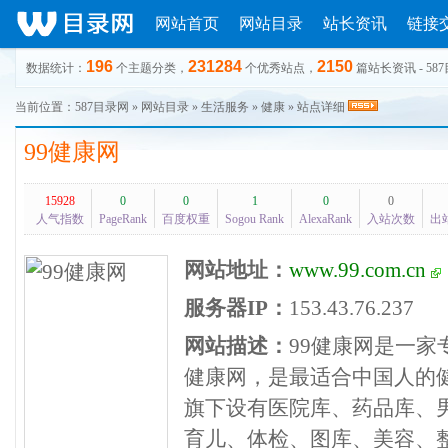
网站首页
网站目录
站长资讯
链接
196
231284
2150
数据统计：
个主题分类，
个优秀站点，
篇站长资讯 - 58
当前位置：
587目录网
»
网站目录
»
生活服务
»
健康
» 站点详细
99健康网
15928
0
0
1
0
0
人气指数
PageRank
百度权重
Sogou Rank
AlexaRank
入站次数
出
网站地址：
www.99.com.cn
服务器IP：
153.43.76.237
网站描述：
99健康网是一
健康网，是最适合中国人的健
旗下设有医院库、药品库、
育儿、体检、图库、美容、