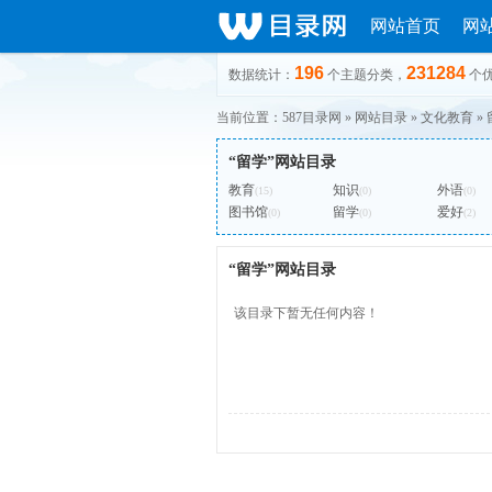
网站首页
网
196
231284
数据统计：
个主题分类，
个
当前位置：
587目录网
»
网站目录
»
文化教育
»
“留学”网站目录
教育
知识
外语
(15)
(0)
(0)
图书馆
留学
爱好
(0)
(0)
(2)
“留学”网站目录
该目录下暂无任何内容！