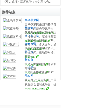
《双人成行》深度体验：专为双人合...
推荐站点
金乌孕梦网
金乌孕梦网是国内备孕育
慧鑫海外
儿类网站综合资讯平台，
慧鑫海外是专业的海外房
www.yunmeng99.com
开设试管婴儿、备孕百
微信客户端
产投资机构。慧鑫海外致
科、怀孕之道、产后修
一款跨平台的通讯工具。
huixinoverseas.com
力于为全球华人提供海外
复、育儿宝典、生活指南
36氪资讯
支持单人、多人参与。通
置业全球重点国家在售楼
等栏目，分享全面泰国、
36氪为您提供创业资讯、
weixin.qq.com
过手机网络发送语音、图
盘信息，助您做出最英明
美国、俄罗斯、乌克兰等
阿里云
科技新闻、投融资对接、
片、视频和文字。
的海外投资决策，是您海
国家的第三代试管婴儿医
阿里云
36kr.com
股权投资、极速融资等创
外房产投资和买房移民首
院、攻略、流程、费用及
新闻办
业服务，致力成为创业者
选的海外房产机构。专业
成功率等详细解说，提供
中华人民共和国国务院新
www.aliyun.com
可以依赖的创业服务平
国际持牌律师法律把关，
全全方位试管婴儿资讯平
中纪委
闻办公室
台，为创业者提供最好的
国内国外同价销售！
台。
中央纪委国家监委网站
www.scio.gov.cn
产品和服务。
爱农网
爱农网_中国农业网_中国
www.ccdi.gov.cn
农业综合信息化平台，提
www.inong.wang
供免费农产品交易信息,农
产品供求信息,农产品交易,
价格,包括粮油,畜牧,特种
养殖,水产品,水果蔬菜,园
林花卉,农业技术,种子,农