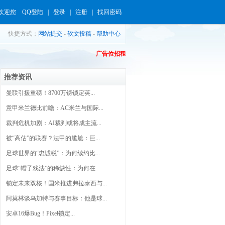
欢迎您
QQ登陆
|
登录
|
注册
|
找回密码
快捷方式：
网站提交
-
软文投稿
-
帮助中心
广告位招租
推荐资讯
曼联引援重磅！8700万镑锁定英...
意甲米兰德比前瞻：AC米兰与国际...
裁判危机加剧：AI裁判或将成主流...
被“高估”的联赛？法甲的尴尬：巨...
足球世界的“忠诚税”：为何续约比...
足球“帽子戏法”的稀缺性：为何在...
锁定未来双核！国米推进弗拉泰西与...
阿莫林谈乌加特与赛事目标：他是球...
安卓16爆Bug！Pixel锁定...