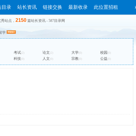
站目录
站长资讯
链接交换
最新收录
此位置招租
2150
优秀站点，
篇站长资讯 - 587目录网
留学
考试
论文
大学
校园
(2)
(2)
(0)
(0)
科技
人文
宗教
公益
(0)
(0)
(0)
(0)