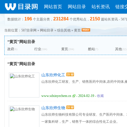
网站首页
网站目录
站长资讯
链接
196
231284
2150
数据统计：
个主题分类，
个优秀站点，
篇站长资讯 - 58
当前位置：
587目录网
»
网站目录
»
综合其他
»
黄页
“黄页”网站目录
政府
行业
黄页
酷站
其他
(6)
(184)
(204)
(7)
(32)
“黄页”网站目录
山东欣烨化工
山东欣烨化工研发、生产、销售医药中间体,农药中间体,橡
www.sdxinyechem.cn
- 2024-02-19 -
收藏
山东欣烨生物
山东欣烨生物科技有限公司专业研发、生产医药中间体、农
一家集科研，生产，销售于一体的综合性化工企业。