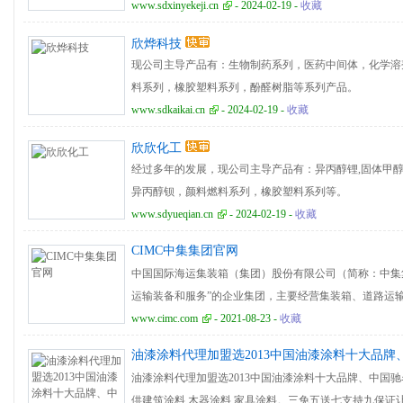
www.sdxinyekeji.cn
- 2024-02-19 -
收藏
欣烨科技
现公司主导产品有：生物制药系列，医药中间体，化学溶
料系列，橡胶塑料系列，酚醛树脂等系列产品。
www.sdkaikai.cn
- 2024-02-19 -
收藏
欣欣化工
经过多年的发展，现公司主导产品有：异丙醇锂,固体甲醇钡
异丙醇钡，颜料燃料系列，橡胶塑料系列等。
www.sdyueqian.cn
- 2024-02-19 -
收藏
CIMC中集集团官网
中国国际海运集装箱（集团）股份有限公司（简称：中集
运输装备和服务”的企业集团，主要经营集装箱、道路运
机场设备、轨道装备、物流器材等装备的制造和服务。
www.cimc.com
- 2021-08-23 -
收藏
油漆涂料代理加盟选2013中国油漆涂料十大品
油漆涂料代理加盟选2013中国油漆涂料十大品牌、中国驰名商标
供建筑涂料,木器涂料,家具涂料。三免五送七支持九保证