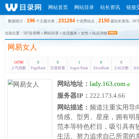
网站首页
网站目录
站长资讯
链接
196
231284
2150
数据统计：
个主题分类，
个优秀站点，
篇站长资讯 - 58
当前位置：
587目录网
»
网站目录
»
生活服务
»
女性
» 站点详细
网易女人
14790
0
0
1
0
0
人气指数
PageRank
百度权重
Sogou Rank
AlexaRank
入站次数
出
网站地址：
lady.163.com
服务器IP：
222.173.4.66
网站描述：
频道注重实用导
情感、型男、星座，拥有明
范本等特色栏目，吸引具有
生活、努力追求自己所需的