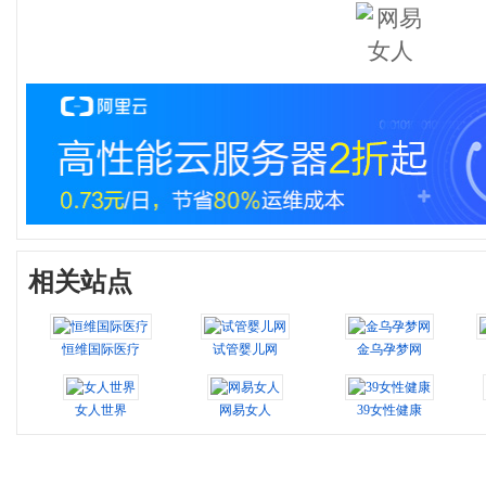
相关站点
恒维国际医疗
试管婴儿网
金乌孕梦网
女人世界
网易女人
39女性健康