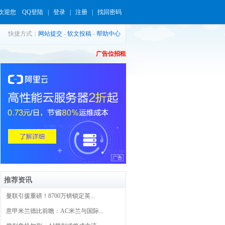
欢迎您
QQ登陆
|
登录
|
注册
|
找回密码
快捷方式：
网站提交
-
软文投稿
-
帮助中心
广告位招租
推荐资讯
曼联引援重磅！8700万镑锁定英...
意甲米兰德比前瞻：AC米兰与国际...