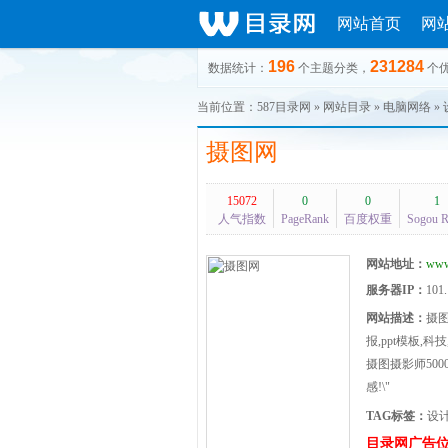
网站首页
网
196
231284
数据统计：
个主题分类，
个
当前位置：
587目录网
»
网站目录
»
电脑网络
»
摄图网
15072
0
0
1
人气指数
PageRank
百度权重
Sogou 
网站地址：
www
服务器IP：
101.
网站描述：
摄
报,ppt模板,
摄图摄影师50
感!\"
TAG标签：
设
目录网广告