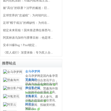
裁判危机加剧：AI裁判或将成主流...
被“高估”的联赛？法甲的尴尬：巨...
足球世界的“忠诚税”：为何续约比...
足球“帽子戏法”的稀缺性：为何在...
锁定未来双核！国米推进弗拉泰西与...
阿莫林谈乌加特与赛事目标：他是球...
安卓16爆Bug！Pixel锁定...
《双人成行》深度体验：专为双人合...
推荐站点
金乌孕梦网
金乌孕梦网是国内备孕育
慧鑫海外
儿类网站综合资讯平台，
慧鑫海外是专业的海外房
www.yunmeng99.com
开设试管婴儿、备孕百
微信客户端
产投资机构。慧鑫海外致
科、怀孕之道、产后修
一款跨平台的通讯工具。
huixinoverseas.com
力于为全球华人提供海外
复、育儿宝典、生活指南
36氪资讯
支持单人、多人参与。通
置业全球重点国家在售楼
等栏目，分享全面泰国、
36氪为您提供创业资讯、
weixin.qq.com
过手机网络发送语音、图
盘信息，助您做出最英明
美国、俄罗斯、乌克兰等
阿里云
科技新闻、投融资对接、
片、视频和文字。
的海外投资决策，是您海
国家的第三代试管婴儿医
阿里云
36kr.com
股权投资、极速融资等创
外房产投资和买房移民首