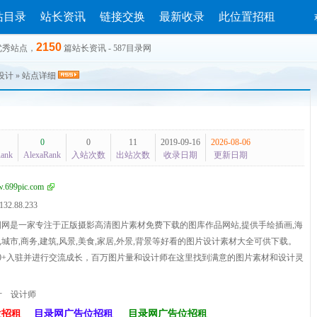
站目录
站长资讯
链接交换
最新收录
此位置招租
2150
优秀站点，
篇站长资讯 - 587目录网
设计
» 站点详细
0
0
11
2019-09-16
2026-08-06
Rank
AlexaRank
入站次数
出站次数
收录日期
更新日期
.699pic.com
132.88.233
图网是一家专注于正版摄影高清图片素材免费下载的图库作品网站,提供手绘插画,海
科技,城市,商务,建筑,风景,美食,家居,外景,背景等好看的图片设计素材大全可供下载。
00+入驻并进行交流成长，百万图片量和设计师在这里找到满意的图片素材和设计灵
计
设计师
位招租
目录网广告位招租
目录网广告位招租