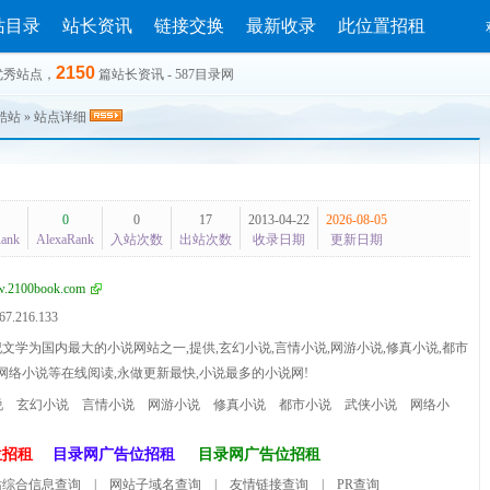
站目录
站长资讯
链接交换
最新收录
此位置招租
2150
优秀站点，
篇站长资讯 - 587目录网
酷站
» 站点详细
0
0
17
2013-04-22
2026-08-05
Rank
AlexaRank
入站次数
出站次数
收录日期
更新日期
.2100book.com
67.216.133
文学为国内最大的小说网站之一,提供,玄幻小说,言情小说,网游小说,修真小说,都市
,网络小说等在线阅读,永做更新最快,小说最多的小说网!
说
玄幻小说
言情小说
网游小说
修真小说
都市小说
武侠小说
网络小
位招租
目录网广告位招租
目录网广告位招租
站综合信息查询
|
网站子域名查询
|
友情链接查询
|
PR查询