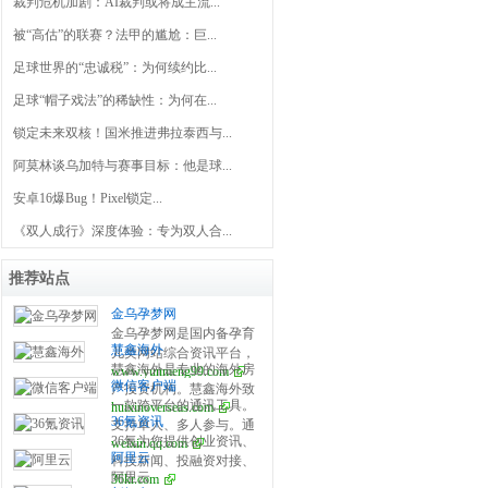
裁判危机加剧：AI裁判或将成主流...
被“高估”的联赛？法甲的尴尬：巨...
足球世界的“忠诚税”：为何续约比...
足球“帽子戏法”的稀缺性：为何在...
锁定未来双核！国米推进弗拉泰西与...
阿莫林谈乌加特与赛事目标：他是球...
安卓16爆Bug！Pixel锁定...
《双人成行》深度体验：专为双人合...
推荐站点
金乌孕梦网
金乌孕梦网是国内备孕育
慧鑫海外
儿类网站综合资讯平台，
慧鑫海外是专业的海外房
www.yunmeng99.com
开设试管婴儿、备孕百
微信客户端
产投资机构。慧鑫海外致
科、怀孕之道、产后修
一款跨平台的通讯工具。
huixinoverseas.com
力于为全球华人提供海外
复、育儿宝典、生活指南
36氪资讯
支持单人、多人参与。通
置业全球重点国家在售楼
等栏目，分享全面泰国、
36氪为您提供创业资讯、
weixin.qq.com
过手机网络发送语音、图
盘信息，助您做出最英明
美国、俄罗斯、乌克兰等
阿里云
科技新闻、投融资对接、
片、视频和文字。
的海外投资决策，是您海
国家的第三代试管婴儿医
阿里云
36kr.com
股权投资、极速融资等创
外房产投资和买房移民首