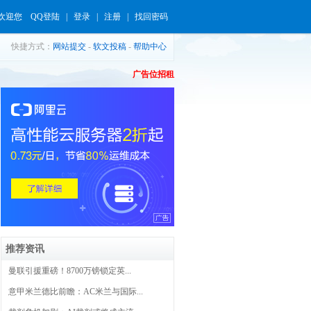
欢迎您
QQ登陆
|
登录
|
注册
|
找回密码
快捷方式：
网站提交
-
软文投稿
-
帮助中心
广告位招租
推荐资讯
曼联引援重磅！8700万镑锁定英...
意甲米兰德比前瞻：AC米兰与国际...