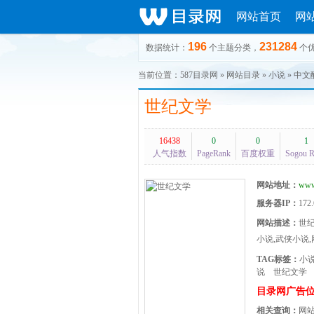
网站首页
网
196
231284
数据统计：
个主题分类，
个
当前位置：
587目录网
»
网站目录
»
小说
»
中文
世纪文学
16438
0
0
1
人气指数
PageRank
百度权重
Sogou 
网站地址：
www
服务器IP：
172.
网站描述：
世纪
小说,武侠小说
TAG标签：
小
说
世纪文学
目录网广告
相关查询：
网