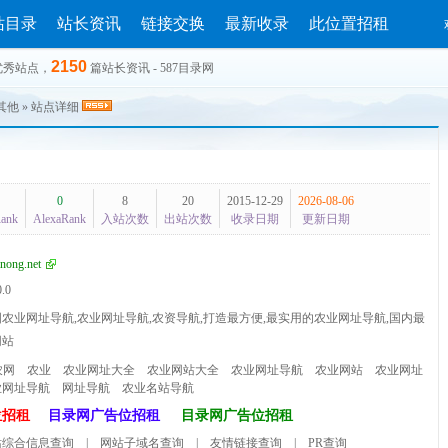
站目录
站长资讯
链接交换
最新收录
此位置招租
2150
优秀站点，
篇站长资讯 - 587目录网
其他
» 站点详细
0
8
20
2015-12-29
2026-08-06
Rank
AlexaRank
入站次数
出站次数
收录日期
更新日期
.inong.net
0.0
农业网址导航,农业网址导航,农资导航,打造最方便,最实用的农业网址导航,国内最
网站
农网
农业
农业网址大全
农业网站大全
农业网址导航
农业网站
农业网址
业网址导航
网址导航
农业名站导航
位招租
目录网广告位招租
目录网广告位招租
站综合信息查询
|
网站子域名查询
|
友情链接查询
|
PR查询