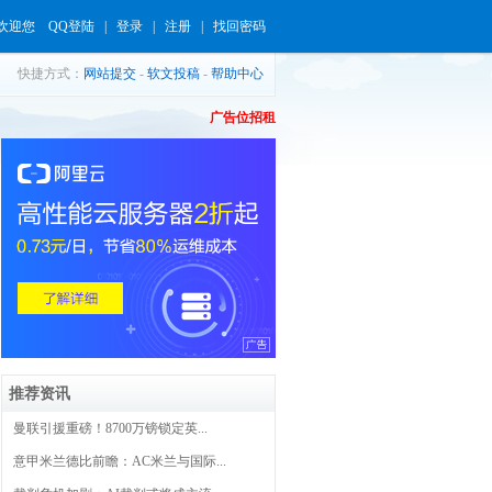
欢迎您
QQ登陆
|
登录
|
注册
|
找回密码
快捷方式：
网站提交
-
软文投稿
-
帮助中心
广告位招租
推荐资讯
曼联引援重磅！8700万镑锁定英...
意甲米兰德比前瞻：AC米兰与国际...