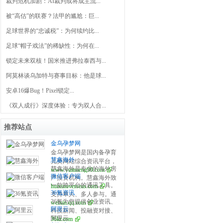
裁判危机加剧：AI裁判或将成主流...
被“高估”的联赛？法甲的尴尬：巨...
足球世界的“忠诚税”：为何续约比...
足球“帽子戏法”的稀缺性：为何在...
锁定未来双核！国米推进弗拉泰西与...
阿莫林谈乌加特与赛事目标：他是球...
安卓16爆Bug！Pixel锁定...
《双人成行》深度体验：专为双人合...
推荐站点
金乌孕梦网
金乌孕梦网是国内备孕育
慧鑫海外
儿类网站综合资讯平台，
慧鑫海外是专业的海外房
www.yunmeng99.com
开设试管婴儿、备孕百
微信客户端
产投资机构。慧鑫海外致
科、怀孕之道、产后修
一款跨平台的通讯工具。
huixinoverseas.com
力于为全球华人提供海外
复、育儿宝典、生活指南
36氪资讯
支持单人、多人参与。通
置业全球重点国家在售楼
等栏目，分享全面泰国、
36氪为您提供创业资讯、
weixin.qq.com
过手机网络发送语音、图
盘信息，助您做出最英明
美国、俄罗斯、乌克兰等
阿里云
科技新闻、投融资对接、
片、视频和文字。
的海外投资决策，是您海
国家的第三代试管婴儿医
阿里云
36kr.com
股权投资、极速融资等创
外房产投资和买房移民首