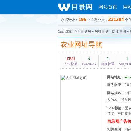
网站首页
网
196
231284
数据统计：
个主题分类，
个
当前位置：
587目录网
»
网站目录
»
娱乐休闲
»
农业网址导航
15891
0
0
1
人气指数
PageRank
百度权重
Sogou 
网站地址：
site
服务器IP：
0.0.
网站描述：
中国
大的农业导航
TAG标签：
爱
导航
中国农
目录网广告
相关查询：
网