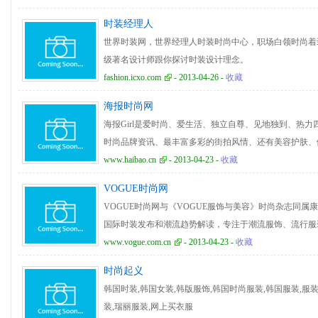
时装经理人
世界时装网，世界经理人时装时尚中心，职场白领时尚着
级著名设计师跟你探讨时装设计理念。
fashion.icxo.com
- 2013-04-26 -
收藏
海报时尚网
海报Girl是爱时尚、爱生活、独立自尊、见地独到、热力
时尚品牌资讯、最丰富多彩的街拍风情、还有美容护肤、
地互动交流，每一位海报Girl 在这里更快乐、更美丽、更
www.haibao.cn
- 2013-04-23 -
收藏
VOGUE时尚网
VOGUE时尚网与《VOGUE服饰与美容》时尚杂志同
国际时装发布和潮流趋势解读，专注于潮流服饰、流行服
品、名表、手袋、鞋靴等时尚领域，报道重大时尚事件、
www.vogue.com.cn
- 2013-04-23 -
收藏
对、珠宝展会、腕表展会等，网站拥有海量时尚图片及视
时尚起义
志内容。
韩国时装,韩国女装,韩版服饰,韩国时尚服装,韩国服装,服装
装,瑞丽服装,网上买衣服