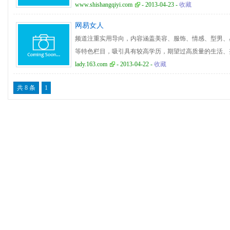
www.shishangqiyi.com
- 2013-04-23 -
收藏
网易女人
频道注重实用导向，内容涵盖美容、服饰、情感、型男、
等特色栏目，吸引具有较高学历，期望过高质量的生活、
力求达到她们的最佳状态的都市时尚族群。
lady.163.com
- 2013-04-22 -
收藏
共 8 条
1