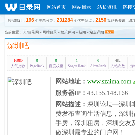
网站首页
网站目录
站长资讯
链接
196
231284
2150
数据统计：
个主题分类，
个优秀站点，
篇站长资讯 - 58
当前位置：
587目录网
»
网站目录
»
娱乐休闲
»
新闻
» 站点详细
深圳吧
16980
0
0
1
0
482
人气指数
PageRank
百度权重
Sogou Rank
AlexaRank
入站次数
出
网站地址：
www.szaima.com
服务器IP：
43.135.148.166
网站描述：
深圳论坛—深圳
费发布查询生活信息，深圳
手房，深圳租房，深圳交友
做深圳最专业的门户网！