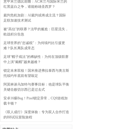
意甲米兰德比前瞻：AC米兰与国际米兰的
红黑蓝白之争，谁能称雄圣西罗？
裁判危机加剧：AI裁判或将成主流？国际
足联加速技术测试
被“高估”的联赛？法甲的尴尬：巨星流失，
欧战积分告急
足球世界的“忠诚税”：为何续约比引援更
难？队长离队成常态
足球“帽子戏法”的稀缺性：为何在顶级联赛
中上演“戴帽”越来越难？
锁定未来双核！国米推进弗拉泰西与奥古斯
托续约年底前有望敲定
阿莫林谈乌加特与赛事目标：他是球队平衡
关键击败切尔西已是过去式
安卓16爆Bug！Pixel锁定异常，CQ9游戏加
载卡顿？
《双人成行》深度体验：专为双人合作打造
的BB试玩冒险旅程