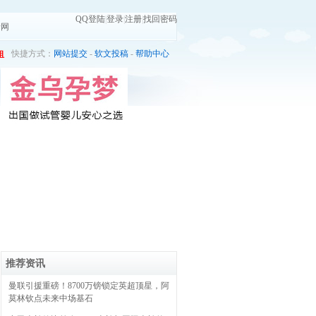
QQ登陆
|
登录
|
注册
|
找回密码
录网
快捷方式：
网站提交
-
软文投稿
-
帮助中心
租
推荐资讯
曼联引援重磅！8700万镑锁定英超顶星，阿
莫林钦点未来中场基石