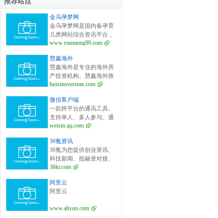
推荐站点
金乌孕梦网
金乌孕梦网是国内备孕育
儿类网站综合资讯平台，
www.yunmeng99.com
开设试管婴儿、备孕百
科、怀孕之道、产后修
慧鑫海外
复、育儿宝典、生活指南
慧鑫海外是专业的海外房
等栏目，分享全面泰国、
产投资机构。慧鑫海外致
美国、俄罗斯、乌克兰等
huixinoverseas.com
力于为全球华人提供海外
国家的第三代试管婴儿医
置业全球重点国家在售楼
院、攻略、流程、费用及
微信客户端
盘信息，助您做出最英明
成功率等详细解说，提供
一款跨平台的通讯工具。
的海外投资决策，是您海
全全方位试管婴儿资讯平
支持单人、多人参与。通
外房产投资和买房移民首
台。
weixin.qq.com
过手机网络发送语音、图
选的海外房产机构。专业
片、视频和文字。
国际持牌律师法律把关，
36氪资讯
国内国外同价销售！
36氪为您提供创业资讯、
科技新闻、投融资对接、
36kr.com
股权投资、极速融资等创
业服务，致力成为创业者
阿里云
可以依赖的创业服务平
阿里云
台，为创业者提供最好的
产品和服务。
www.aliyun.com