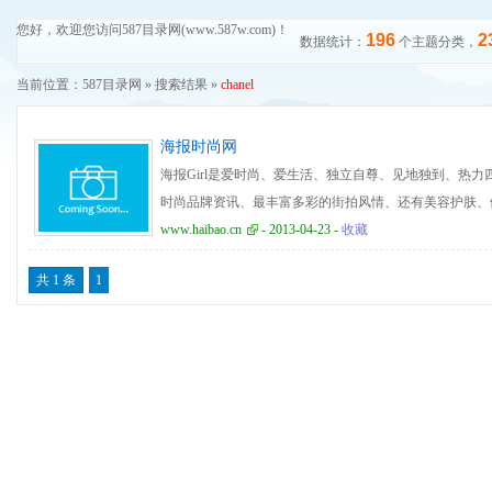
您好，欢迎您访问587目录网(www.587w.com)！
196
2
数据统计：
个主题分类，
当前位置：
587目录网
» 搜索结果 »
chanel
海报时尚网
海报Girl是爱时尚、爱生活、独立自尊、见地独到、热力
时尚品牌资讯、最丰富多彩的街拍风情、还有美容护肤、
地互动交流，每一位海报Girl 在这里更快乐、更美丽、更
www.haibao.cn
- 2013-04-23 -
收藏
共 1 条
1