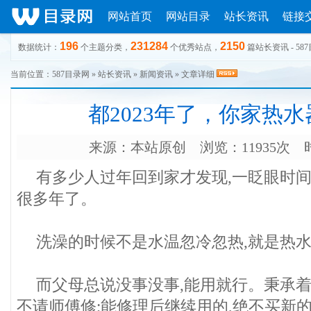
网站首页
网站目录
站长资讯
链接
196
231284
2150
数据统计：
个主题分类，
个优秀站点，
篇站长资讯 - 58
当前位置：
587目录网
»
站长资讯
»
新闻资讯
» 文章详细
都2023年了，你家热
来源：
本站原创
浏览：11935次 时间
有多少人过年回到家才发现,一眨眼时
很多年了。
洗澡的时候不是水温忽冷忽热,就是热
而父母总说没事没事,能用就行。秉承着
不请师傅修;能修理后继续用的,绝不买新的