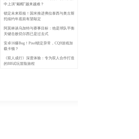
中上演“戴帽”越来越难？
锁定未来双核！国米推进弗拉泰西与奥古斯
托续约年底前有望敲定
阿莫林谈乌加特与赛事目标：他是球队平衡
关键击败切尔西已是过去式
安卓16爆Bug！Pixel锁定异常，CQ9游戏加
载卡顿？
《双人成行》深度体验：专为双人合作打造
的BB试玩冒险旅程