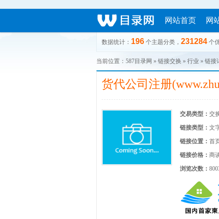
网站首页
网
196
231284
数据统计：
个主题分类，
个
当前位置：
587目录网
»
链接交换
» 行业 » 链
货代公司注册(www.zhuce
交易类型：
交
链接类型：
文
链接位置：
首
链接价格：
商
浏览次数：
800