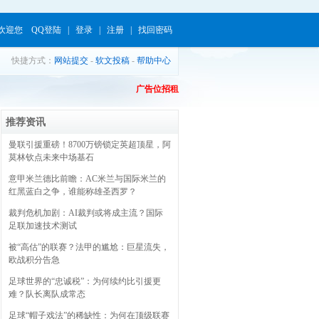
欢迎您
QQ登陆
|
登录
|
注册
|
找回密码
快捷方式：
网站提交
-
软文投稿
-
帮助中心
广告位招租
推荐资讯
曼联引援重磅！8700万镑锁定英超顶星，阿
莫林钦点未来中场基石
意甲米兰德比前瞻：AC米兰与国际米兰的
红黑蓝白之争，谁能称雄圣西罗？
裁判危机加剧：AI裁判或将成主流？国际
足联加速技术测试
被“高估”的联赛？法甲的尴尬：巨星流失，
欧战积分告急
足球世界的“忠诚税”：为何续约比引援更
难？队长离队成常态
足球“帽子戏法”的稀缺性：为何在顶级联赛