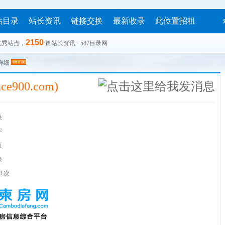
站目录
站长资讯
链接交换
最新收录
此位置招租
2150
优秀站点，
篇站长资讯 - 587目录网
接详细
900.com)
换
字
页
谈
3 次